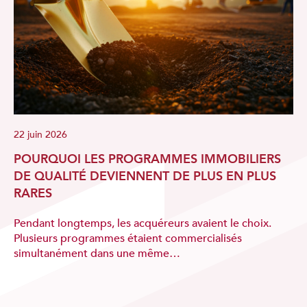
22 juin 2026
POURQUOI LES PROGRAMMES IMMOBILIERS
DE QUALITÉ DEVIENNENT DE PLUS EN PLUS
RARES
Pendant longtemps, les acquéreurs avaient le choix.
Plusieurs programmes étaient commercialisés
simultanément dans une même…