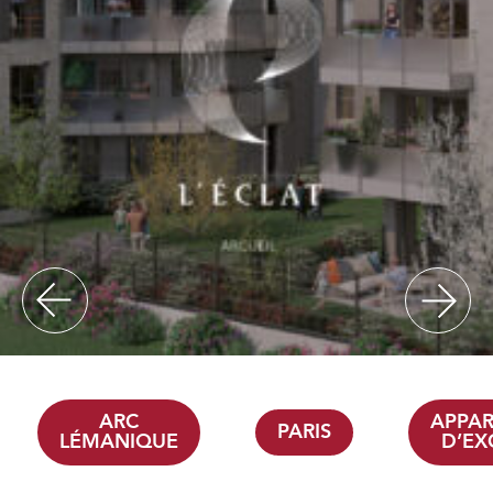
ARC
APPA
PARIS
LÉMANIQUE
D’EX