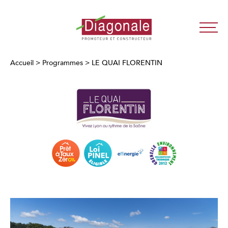
Diagonale
-
Promoteur
Accueil
>
Programmes
>
LE QUAI FLORENTIN
Immobilier
Neuf
Lyon
/
Paris