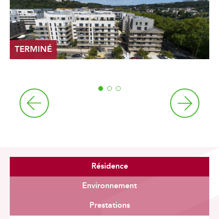
TERMINÉ
1
2
3
Résidence
Environnement
Prestations