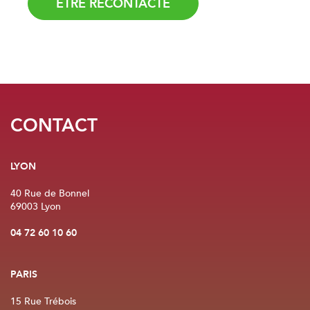
Ce site est protégé par recaptcha. Les
règles de confidentialité
et les
conditions d'utilisation
de Google s'appliquent.
CONTACT
LYON
40 Rue de Bonnel
69003 Lyon
04 72 60 10 60
PARIS
15 Rue Trébois