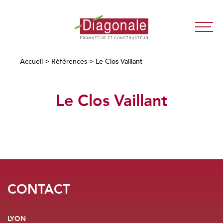
Diagonale
-
Promoteur
Accueil
>
Références
>
Le Clos Vaillant
Immobilier
Neuf
Le Clos Vaillant
Lyon
/
Paris
CONTACT
LYON