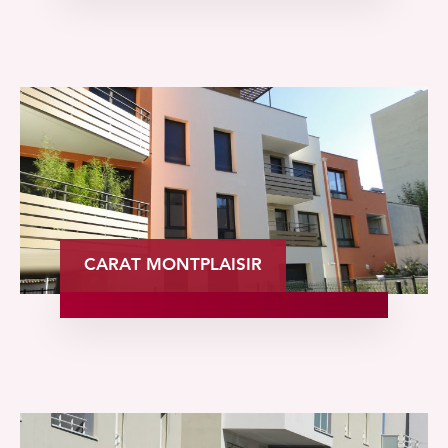
CARAT MONTPLAISIR
TÉLÉCHARGEMENT
Veuillez remplir les champs ci-dessous pour pouvoir
télécharger le document.
Prénom
Nom
Face à l'urgence sanitaire imposée par le Covid-19,
DIAGONALE se mobilise et reste en contact avec
vous en privilégiant le téléphone, les mails et autres
dispositifs numériques.