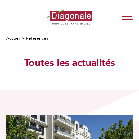
Diagonale
-
Promoteur
Accueil
>
Références
Immobilier
Neuf
Toutes les actualités
Lyon
/
Paris