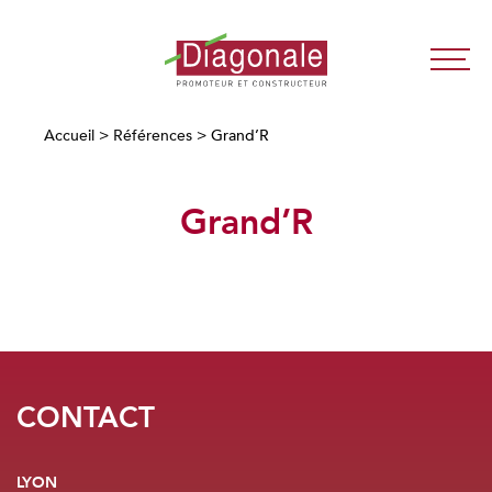
Diagonale
-
Promoteur
Accueil
>
Références
>
Grand’R
Immobilier
Neuf
Grand’R
Lyon
/
Paris
CONTACT
LYON