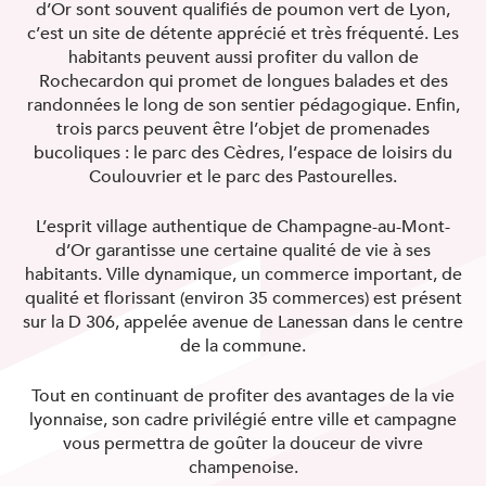
d’Or sont souvent qualifiés de poumon vert de Lyon,
TÉLÉCHARGEMENT
Veuillez remplir les champs ci-dessous pour pouvoir
c’est un site de détente apprécié et très fréquenté. Les
télécharger le document.
habitants peuvent aussi profiter du vallon de
Prénom
Rochecardon qui promet de longues balades et des
randonnées le long de son sentier pédagogique. Enfin,
Nom
Face à l'urgence sanitaire imposée par le Covid-19,
trois parcs peuvent être l’objet de promenades
DIAGONALE se mobilise et reste en contact avec
vous en privilégiant le téléphone, les mails et autres
bucoliques : le parc des Cèdres, l’espace de loisirs du
dispositifs numériques.
Téléphone
Coulouvrier et le parc des Pastourelles.
Nos équipes sont opérationnelles à distance pour
répondre à toutes vos demandes.
Vous pouvez dès maintenant nous contacter par
email à l'adresse suivante : diagonale@diagonale.fr,
Email
L’esprit village authentique de Champagne-au-Mont-
nous transmettrons vos demandes aux personnes
concernées ou au 04 72 60 10 60
d’Or garantisse une certaine qualité de vie à ses
Toujours en proximité avec vous, DIAGONALE est à
votre écoute pour vous offrir le meilleur service
Votre projet
habitants. Ville dynamique, un commerce important, de
possible. Soyez assurés de tout notre soutien !
Investir
Prenez soin de vous et de vos proches !
qualité et florissant (environ 35 commerces) est présent
habiter
sur la D 306, appelée avenue de Lanessan dans le centre
J'accepte que Diagonale utilise mes
informations pour me recontacter
de la commune.
règles de
Ce site est protégé par recaptcha. Les
confidentialité
conditions d'utilisation
et les
de Google
s'appliquent.
Tout en continuant de profiter des avantages de la vie
lyonnaise, son cadre privilégié entre ville et campagne
vous permettra de goûter la douceur de vivre
champenoise.