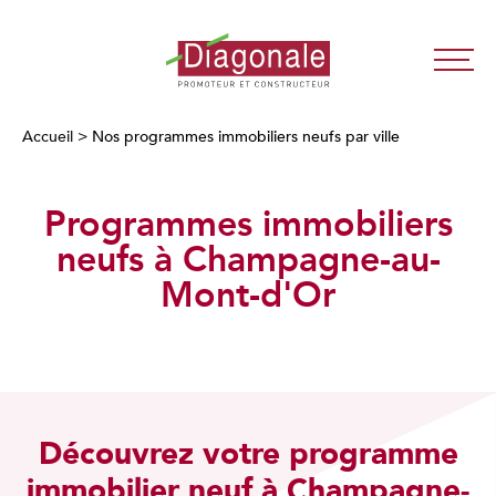
Diagonale
-
Promoteur
Accueil
>
Nos programmes immobiliers neufs par ville
Immobilier
Neuf
Programmes immobiliers
Lyon
/
neufs à Champagne-au-
Paris
Mont-d'Or
Découvrez votre programme
immobilier neuf à Champagne-