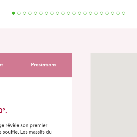
1
2
3
4
5
6
7
8
9
10
11
12
13
14
15
16
17
18
19
20
21
nt
Prestations
0°.
ge révèle son premier
e souffle. Les massifs du