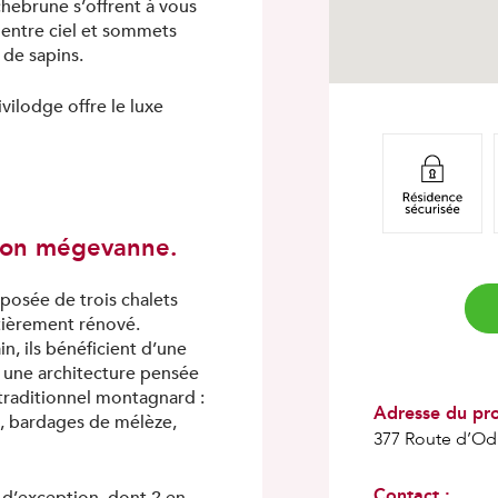
chebrune s’offrent à vous
 entre ciel et sommets
 de sapins.
vilodge offre le luxe
tion mégevanne.
TÉLÉCHARGEMENT
Veuillez remplir les champs ci-dessous pour pouvoir
posée de trois chalets
télécharger le document.
tièrement rénové.
n, ils bénéficient d’une
Prénom
 une architecture pensée
 traditionnel montagnard :
Adresse du pr
Nom
s, bardages de mélèze,
Face à l'urgence sanitaire imposée par le Covid-19, DIAGONALE se mobilise et reste en
377 Route d’Odi
contact avec vous en privilégiant le téléphone, les mails et autres dispositifs
numériques.
Téléphone
Nos équipes sont opérationnelles à distance pour répondre à toutes vos demandes.
Contact :
Vous pouvez dès maintenant nous contacter par email à l'adresse suivante :