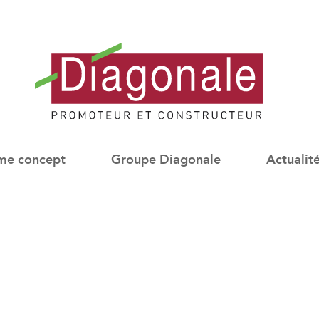
Diagonale
-
me concept
Groupe Diagonale
Actualit
Promoteur
Immobilier
Neuf
Lyon
/
Paris