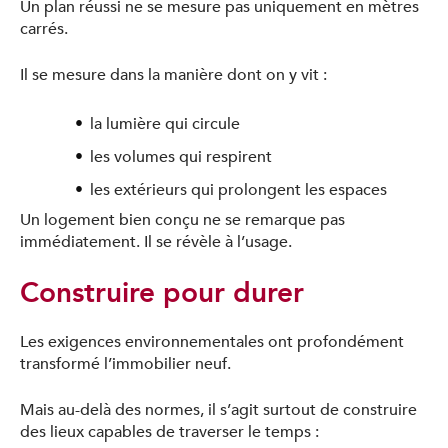
Un plan réussi ne se mesure pas uniquement en mètres
carrés.
Il se mesure dans la manière dont on y vit :
TÉLÉCHARGEMENT
la lumière qui circule
Veuillez remplir les champs ci-dessous pour pouvoir
télécharger le document.
les volumes qui respirent
Prénom
les extérieurs qui prolongent les espaces
Nom
Un logement bien conçu ne se remarque pas
Face à l'urgence sanitaire imposée par le Covid-19,
DIAGONALE se mobilise et reste en contact avec
immédiatement. Il se révèle à l’usage.
vous en privilégiant le téléphone, les mails et autres
dispositifs numériques.
Téléphone
Nos équipes sont opérationnelles à distance pour
Construire pour durer
répondre à toutes vos demandes.
Vous pouvez dès maintenant nous contacter par
email à l'adresse suivante : diagonale@diagonale.fr,
Email
nous transmettrons vos demandes aux personnes
concernées ou au 04 72 60 10 60
Les exigences environnementales ont profondément
Toujours en proximité avec vous, DIAGONALE est à
votre écoute pour vous offrir le meilleur service
Votre projet
transformé l’immobilier neuf.
possible. Soyez assurés de tout notre soutien !
Investir
Prenez soin de vous et de vos proches !
habiter
J'accepte que Diagonale utilise mes
Mais au-delà des normes, il s’agit surtout de construire
informations pour me recontacter
des lieux capables de traverser le temps :
règles de
Ce site est protégé par recaptcha. Les
confidentialité
conditions d'utilisation
et les
de Google
s'appliquent.