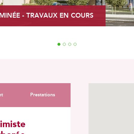
MINÉE - TRAVAUX EN COURS
1
2
3
4
nt
Prestations
imiste