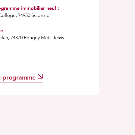
ogramme immobilier neuf :
Collège, 74950 Scionzier
e :
elan, 74370 Epagny Metz-Tessy
u programme