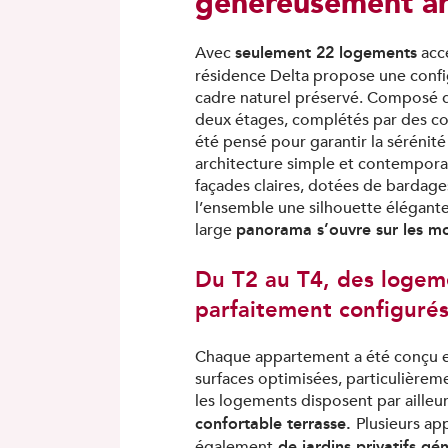
généreusement ar
seulement 22 logements
Avec
acce
résidence Delta propose une config
cadre naturel préservé. Composé d
deux étages, complétés par des co
été pensé pour garantir la sérénité
architecture simple et contempora
façades claires, dotées de bardages
l’ensemble une silhouette élégante
panorama s’ouvre sur les m
large
Du T2 au T4, des logem
parfaitement configuré
Chaque appartement a été conçu et
surfaces optimisées, particulièreme
les logements disposent par ailleu
confortable terrasse.
Plusieurs ap
de jardins privatifs gé
également