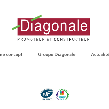
Diagonale
-
me concept
Groupe Diagonale
Actualit
Promoteur
Immobilier
Neuf
Lyon
/
Paris