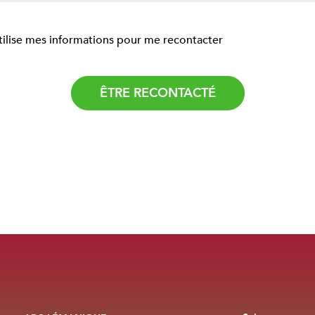
tilise mes informations pour me recontacter
règles de confidentialité
et les
conditions d'utilisation
de Google s'appliquent.