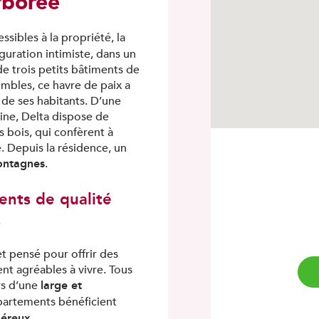
borée
ssibles à la propriété, la
uration intimiste, dans un
e trois petits bâtiments de
mbles, ce havre de paix a
 de ses habitants. D’une
ine, Delta dispose de
 bois, qui confèrent à
. Depuis la résidence, un
ontagnes
.
ents de qualité
s
 pensé pour offrir des
nt agréables à vivre. Tous
large et
rs d’une
partements bénéficient
TÉLÉCHARGEMENT
néreux.
Veuillez remplir les champs ci-dessous pour pouvoir