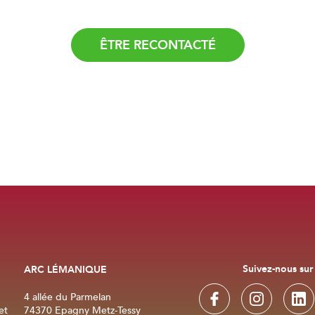
règles de confidentialité
et les
conditions d'utilisation
de Google s'appliquent.
Suivez-nous sur
ARC LÉMANIQUE
4 allée du Parmelan
et
74370 Epagny Metz-Tessy