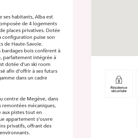
 ses habitants, Alba est
 composée de 4 logements
de places privatives. Dotée
sa configuration puise son
ets de Haute-Savoie.
s bardages bois confèrent à
, parfaitement intégrée à
st dotée d’un ski room
é afin d’offrir à ses futurs
 gamme dans un cadre
du centre de Megève, dans
es remontées mécaniques,
 aux pistes tout en
que appartement s’ouvre
TÉLÉCHARGEMENT
ns privatifs, offrant des
Veuillez remplir les champs ci-dessous pour pouvoir
télécharger le document.
environnants.