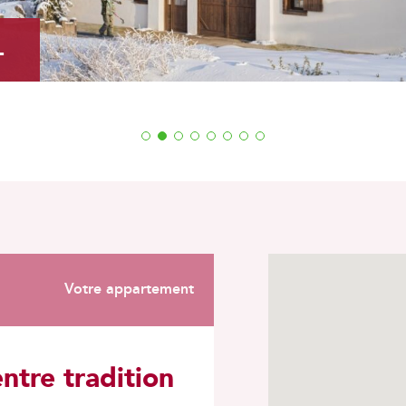
L
1
2
3
4
5
6
7
8
Votre appartement
ntre tradition