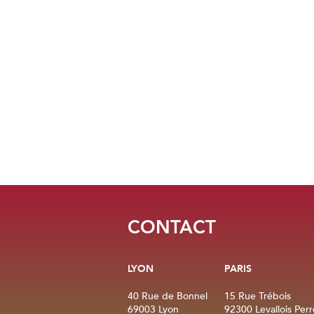
Ce site est protégé par recaptcha. Les
CONTACT
LYON
PARIS
40 Rue de Bonnel
15 Rue Trébois
69003 Lyon
92300 Levallois Perr