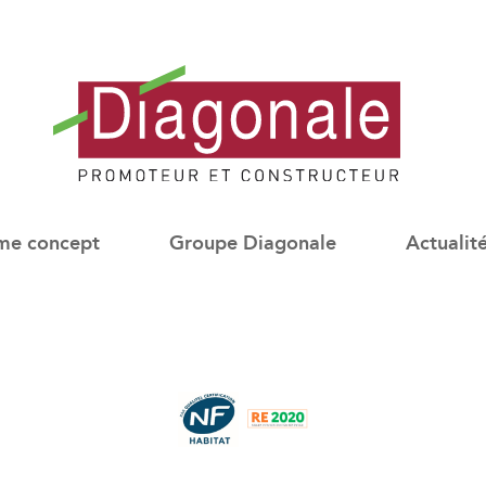
Diagonale
-
me concept
Groupe Diagonale
Actualit
Promoteur
Immobilier
Neuf
Lyon
/
Paris